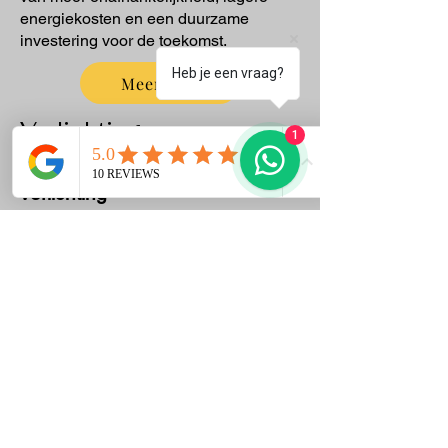
energiekosten en een duurzame
investering voor de toekomst.
Heb je een vraag?
Meer info
Verlichting
1
Sfeervolle en functionele
verlichting
De juiste verlichting maakt een wereld
van verschil, zowel binnen als buiten.
Wij adviseren en installeren verlichting
die perfect past bij jouw woning, tuin of
bedrijf.
Van moderne binnenverlichting tot
strakke tuin- en gevelverlichting: wij
zorgen voor een stijlvolle uitstraling en
professionele afwerking.