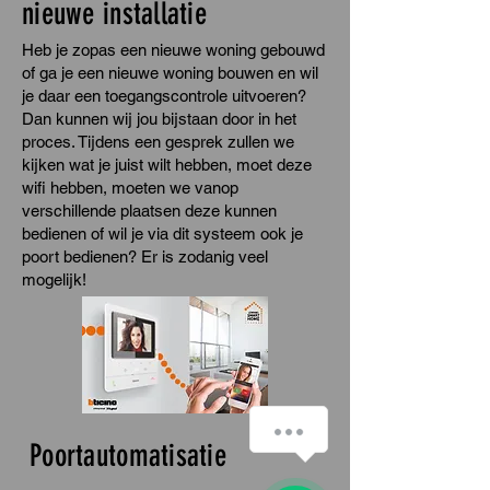
nieuwe installatie
Heb je zopas een nieuwe woning gebouwd
of ga je een nieuwe woning bouwen en wil
je daar een toegangscontrole uitvoeren?
Dan kunnen wij jou bijstaan door in het
proces. Tijdens een gesprek zullen we
kijken wat je juist wilt hebben, moet deze
wifi hebben, moeten we vanop
verschillende plaatsen deze kunnen
bedienen of wil je via dit systeem ook je
poort bedienen? Er is zodanig veel
mogelijk!
Heb je een vraag?
Poortautomatisatie