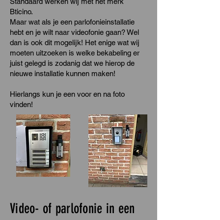
Standaard werken wij met het merk
Bticino.
Maar wat als je een parlofonieinstallatie
hebt en je wilt naar videofonie gaan? Wel
dan is ook dit mogelijk! Het enige wat wij
moeten uitzoeken is welke bekabeling er
juist gelegd is zodanig dat we hierop de
nieuwe installatie kunnen maken!
Hierlangs kun je een voor en na foto
vinden!
Video- of parlofonie in een