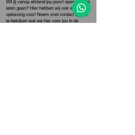
Wil jij vanop afstand jou poort open of dicht
laten gaan? Hier hebben wij ook een
oplossing voor! Neem snel contact op om
te bekijken wat we hier voor jou in de
aanbieding hebben!
Aanbod