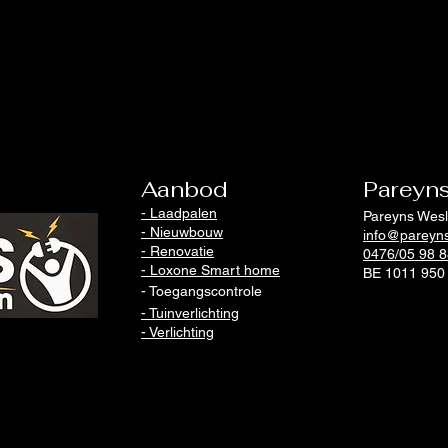
Aanbod
Pareyns
- Laadpalen
Pareyns Wes
- Nieuwbouw
info@pareyns
- Renovatie
0476/05 98 8
- Loxone Smart home
BE 1011 950
- Toegangscontrole
- Tuinverlichting
- Verlichting